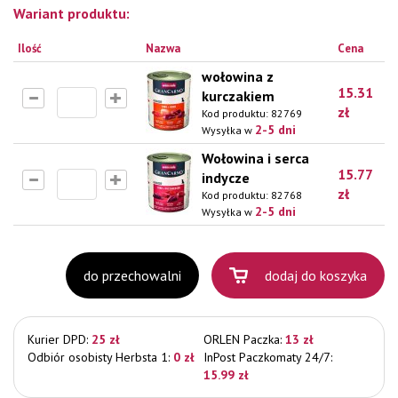
Wariant produktu:
Ilość
Nazwa
Cena
wołowina z
15.31
kurczakiem
zł
Kod produktu:
82769
2-5 dni
Wysyłka w
Wołowina i serca
15.77
indycze
zł
Kod produktu:
82768
2-5 dni
Wysyłka w
do przechowalni
dodaj do koszyka
Kurier DPD:
25 zł
ORLEN Paczka:
13 zł
Odbiór osobisty Herbsta 1:
0 zł
InPost Paczkomaty 24/7:
15.99 zł