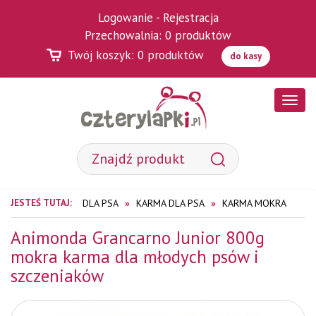
Logowanie
-
Rejestracja
Przechowalnia:
0
produktów
Twój koszyk:
0
produktów
do kasy
Poka
menu
JESTEŚ TUTAJ:
DLA PSA
KARMA DLA PSA
KARMA MOKRA
Animonda Grancarno Junior 800g
mokra karma dla młodych psów i
szczeniaków