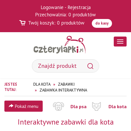
Logowanie
-
Rejestracja
Przechowalnia:
0
produktów
Twój koszyk:
0
produktów
do kasy
Poka
menu
DLA KOTA
ZABAWKI
JESTEŚ
TUTAJ:
ZABAWKA INTERAKTYWNA
Pokaż menu
Dla psa
Dla kota
Interaktywne zabawki dla kota