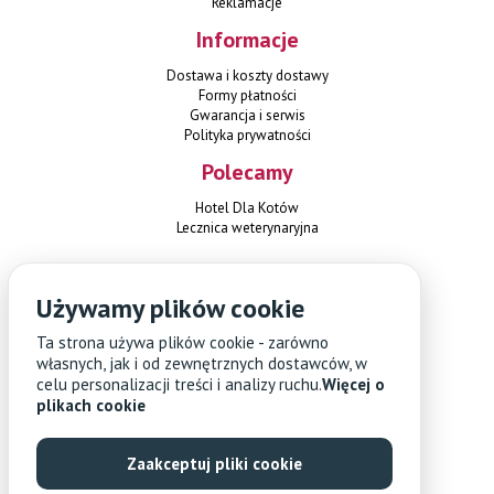
Reklamacje
Informacje
Dostawa i koszty dostawy
Formy płatności
Gwarancja i serwis
Polityka prywatności
Polecamy
Hotel Dla Kotów
Lecznica weterynaryjna
Kontakt
Używamy plików cookie
Czterylapki.pl
Ta strona używa plików cookie - zarówno
ul. Herbsta 1
02-784 Warszawa
własnych, jak i od zewnętrznych dostawców, w
+48 451 108 689
celu personalizacji treści i analizy ruchu.
Więcej o
sklep@czterylapki.pl
plikach cookie
Zaakceptuj pliki cookie