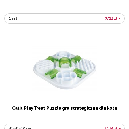
1 szt.
97.12 zł
Catit Play Treat Puzzle gra strategiczna dla kota
41x41x10 cm
54.56 zł