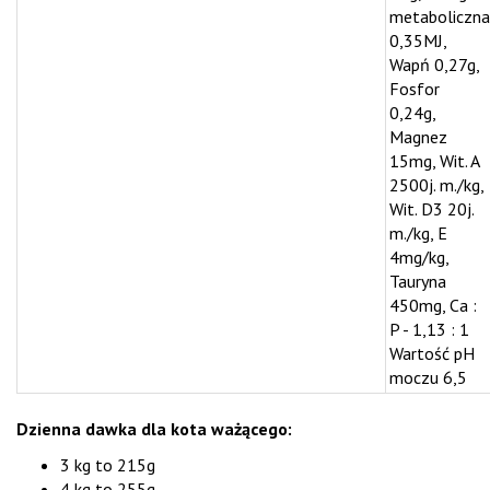
metaboliczna
0,35MJ,
Wapń 0,27g,
Fosfor
0,24g,
Magnez
15mg, Wit. A
2500j. m./kg,
Wit. D3 20j.
m./kg, E
4mg/kg,
Tauryna
450mg, Ca :
P - 1,13 : 1
Wartość pH
moczu 6,5
Dzienna dawka dla kota ważącego:
3 kg to 215g
4 kg to 255g