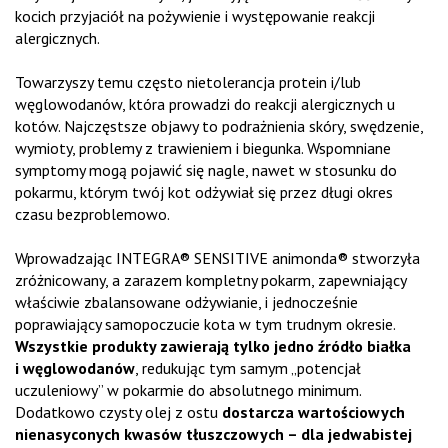
kocich przyjaciół na pożywienie i występowanie reakcji
alergicznych.
Towarzyszy temu często nietolerancja protein i/lub
węglowodanów, która prowadzi do reakcji alergicznych u
kotów. Najczęstsze objawy to podrażnienia skóry, swędzenie,
wymioty, problemy z trawieniem i biegunka. Wspomniane
symptomy mogą pojawić się nagle, nawet w stosunku do
pokarmu, którym twój kot odżywiał się przez długi okres
czasu bezproblemowo.
Wprowadzając INTEGRA® SENSITIVE animonda® stworzyła
zróżnicowany, a zarazem kompletny pokarm, zapewniający
właściwie zbalansowane odżywianie, i jednocześnie
poprawiający samopoczucie kota w tym trudnym okresie.
Wszystkie produkty zawierają tylko jedno źródło białka
i węglowodanów
, redukując tym samym „potencjał
uczuleniowy” w pokarmie do absolutnego minimum.
Dodatkowo czysty olej z ostu
dostarcza wartościowych
nienasyconych kwasów tłuszczowych – dla jedwabistej