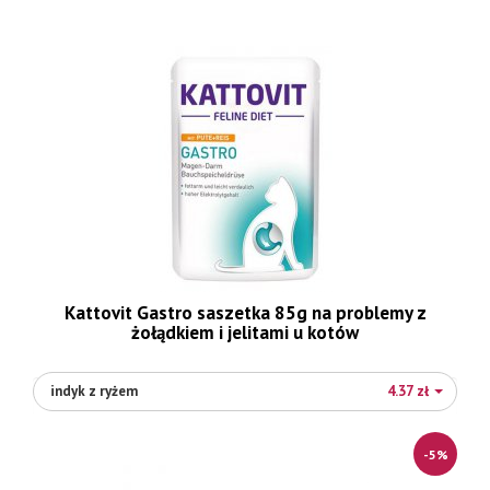
Kattovit Gastro saszetka 85g na problemy z
żołądkiem i jelitami u kotów
indyk z ryżem
4.37 zł
-5%