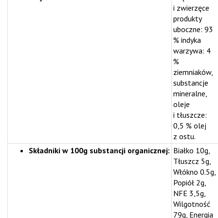
i zwierzęce
produkty
uboczne: 93
% indyka
warzywa: 4
%
ziemniaków,
substancje
mineralne,
oleje
i tłuszcze:
0,5 % olej
z ostu.
Składniki w 100g substancji organicznej:
Białko 10g,
Tłuszcz 5g,
Włókno 0.5g,
Popiół 2g,
NFE 3,5g,
Wilgotność
79g, Energia