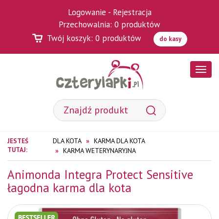
Logowanie
-
Rejestracja
Przechowalnia:
0
produktów
Twój koszyk:
0
produktów
do kasy
Poka
menu
DLA KOTA
KARMA DLA KOTA
JESTEŚ
TUTAJ:
KARMA WETERYNARYJNA
Animonda Integra Protect Sensitive
łagodna karma dla kota