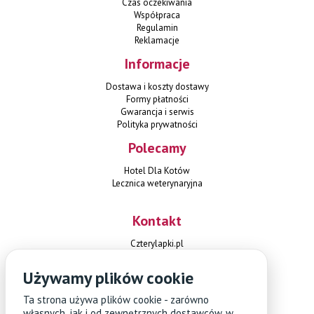
Czas oczekiwania
Współpraca
Regulamin
Reklamacje
Informacje
Dostawa i koszty dostawy
Formy płatności
Gwarancja i serwis
Polityka prywatności
Polecamy
Hotel Dla Kotów
Lecznica weterynaryjna
Kontakt
Czterylapki.pl
ul. Herbsta 1
02-784 Warszawa
Używamy plików cookie
+48 451 108 689
sklep@czterylapki.pl
Ta strona używa plików cookie - zarówno
własnych, jak i od zewnętrznych dostawców, w