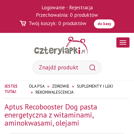
Logowanie
-
Rejestracja
Przechowalnia:
0
produktów
Twój koszyk:
0
produktów
do kasy
Poka
menu
DLA PSA
ZDROWIE
SUPLEMENTY I LEKI
JESTEŚ
TUTAJ:
REKONWALESCENCJA
Aptus Recobooster Dog pasta
energetyczna z witaminami,
aminokwasami, olejami