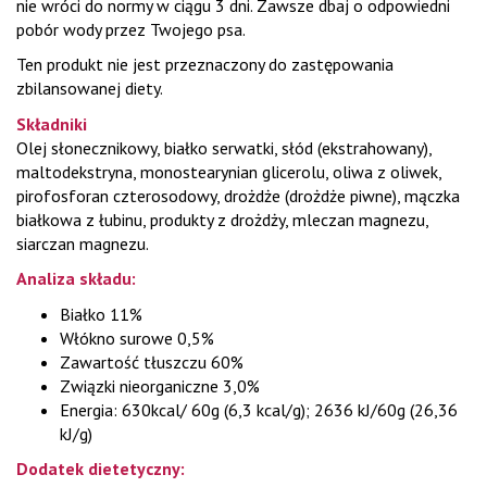
nie wróci do normy w ciągu 3 dni. Zawsze dbaj o odpowiedni
pobór wody przez Twojego psa.
Ten produkt nie jest przeznaczony do zastępowania
zbilansowanej diety.
Składniki
Olej słonecznikowy, białko serwatki, słód (ekstrahowany),
maltodekstryna, monostearynian glicerolu, oliwa z oliwek,
pirofosforan czterosodowy, drożdże (drożdże piwne), mączka
białkowa z łubinu, produkty z drożdży, mleczan magnezu,
siarczan magnezu.
Analiza składu:
Białko 11%
Włókno surowe 0,5%
Zawartość tłuszczu 60%
Związki nieorganiczne 3,0%
Energia: 630kcal/ 60g (6,3 kcal/g)​; 2636 kJ/60g (26,36
kJ/g)
Dodatek dietetyczny: