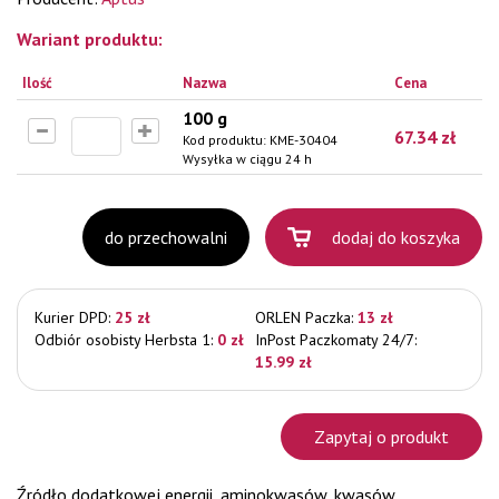
Wariant produktu:
Ilość
Nazwa
Cena
100 g
67.34
zł
Kod produktu:
KME-30404
Wysyłka w ciągu 24 h
do przechowalni
dodaj do koszyka
Kurier DPD:
25 zł
ORLEN Paczka:
13 zł
Odbiór osobisty Herbsta 1:
0 zł
InPost Paczkomaty 24/7:
15.99 zł
Zapytaj o produkt
Źródło dodatkowej energii, aminokwasów, kwasów