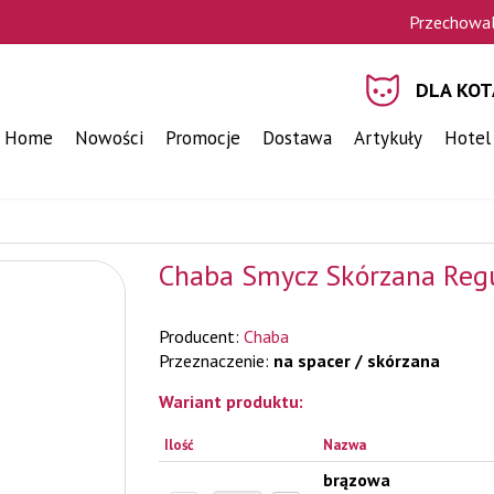
Przechowal
DLA KOT
Home
Nowości
Promocje
Dostawa
Artykuły
Hotel
Chaba Smycz Skórzana Re
Producent:
Chaba
Przeznaczenie:
na spacer / skórzana
Wariant produktu:
Ilość
Nazwa
brązowa