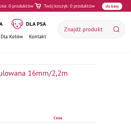
nia:
0
produktów
Twój koszyk:
0
produktów
do kasy
A
DLA PSA
 Dla Kotów
Kontakt
gulowana 16mm/2,2m
Cena