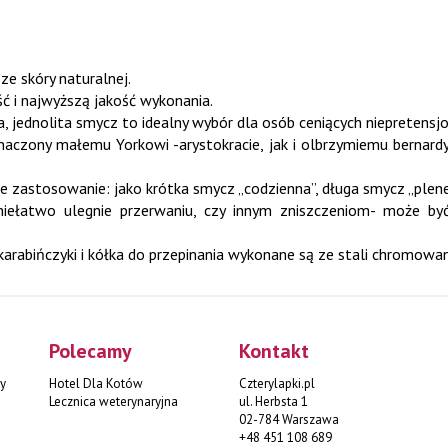
e skóry naturalnej.
ć i najwyższą jakość wykonania.
 jednolita smycz to idealny wybór dla osób ceniących niepretensjo
aczony małemu Yorkowi -arystokracie, jak i olbrzymiemu bernardy
ie zastosowanie: jako krótka smycz „codzienna”, długa smycz „plen
łatwo ulegnie przerwaniu, czy innym zniszczeniom- może być 
arabińczyki i kółka do przepinania wykonane są ze stali chromowa
Polecamy
Kontakt
y
Hotel Dla Kotów
Czterylapki.pl
Lecznica weterynaryjna
ul. Herbsta 1
02-784 Warszawa
+48 451 108 689