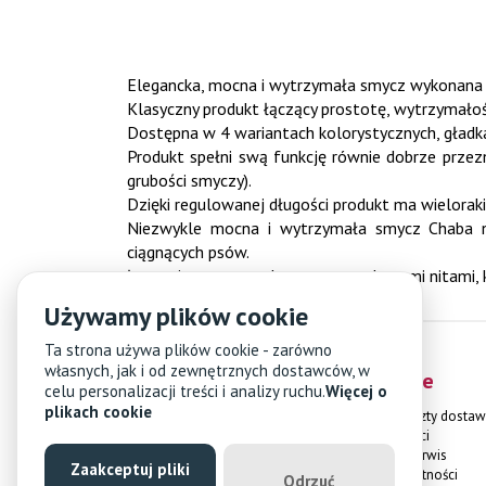
Elegancka, mocna i wytrzymała smycz wykonana z
Klasyczny produkt łączący prostotę, wytrzymałoś
Dostępna w 4 wariantach kolorystycznych, gładka,
Produkt spełni swą funkcję równie dobrze przezn
grubości smyczy).
Dzięki regulowanej długości produkt ma wielorak
Niezwykle mocna i wytrzymała smycz Chaba nie
ciągnących psów.
Łączenia smyczy wykonane są stalowymi nitami, k
Używamy plików cookie
Ta strona używa plików cookie - zarówno
własnych, jak i od zewnętrznych dostawców, w
Obsługa klienta
Informacje
celu personalizacji treści i analizy ruchu.
Więcej o
plikach cookie
Kontakt
Dostawa i koszty dostaw
Czas oczekiwania
Formy płatności
Współpraca
Gwarancja i serwis
Zaakceptuj pliki
Regulamin
Polityka prywatności
Odrzuć