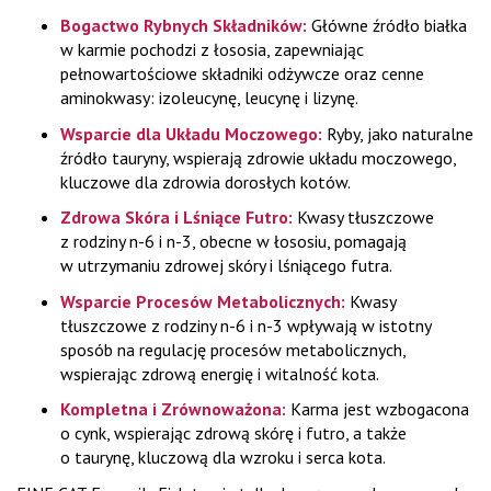
Bogactwo Rybnych Składników:
Główne źródło białka
w karmie pochodzi z łososia, zapewniając
pełnowartościowe składniki odżywcze oraz cenne
aminokwasy: izoleucynę, leucynę i lizynę.
Wsparcie dla Układu Moczowego:
Ryby, jako naturalne
źródło tauryny, wspierają zdrowie układu moczowego,
kluczowe dla zdrowia dorosłych kotów.
Zdrowa Skóra i Lśniące Futro:
Kwasy tłuszczowe
z rodziny n-6 i n-3, obecne w łososiu, pomagają
w utrzymaniu zdrowej skóry i lśniącego futra.
Wsparcie Procesów Metabolicznych:
Kwasy
tłuszczowe z rodziny n-6 i n-3 wpływają w istotny
sposób na regulację procesów metabolicznych,
wspierając zdrową energię i witalność kota.
Kompletna i Zrównoważona:
Karma jest wzbogacona
o cynk, wspierając zdrową skórę i futro, a także
o taurynę, kluczową dla wzroku i serca kota.