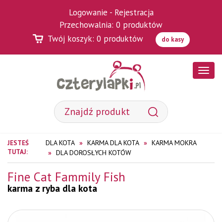
Logowanie
-
Rejestracja
Przechowalnia:
0
produktów
Twój koszyk:
0
produktów
do kasy
Poka
menu
DLA KOTA
KARMA DLA KOTA
KARMA MOKRA
JESTEŚ
TUTAJ:
DLA DOROSŁYCH KOTÓW
Fine Cat Fammily Fish
karma z ryba dla kota