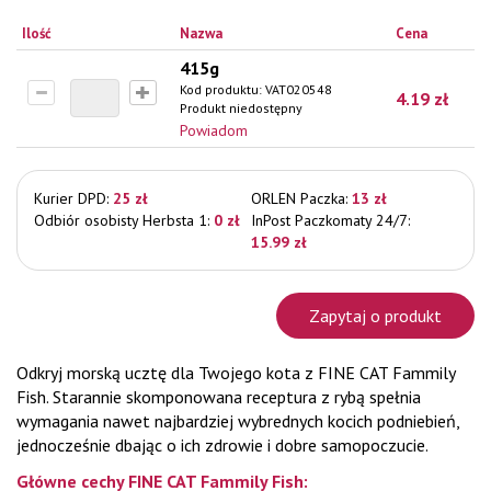
Ilość
Nazwa
Cena
415g
Kod produktu:
VAT020548
4.19
zł
Produkt niedostępny
Powiadom
Kurier DPD:
25 zł
ORLEN Paczka:
13 zł
Odbiór osobisty Herbsta 1:
0 zł
InPost Paczkomaty 24/7:
15.99 zł
Zapytaj o produkt
Odkryj morską ucztę dla Twojego kota z FINE CAT Fammily
Fish. Starannie skomponowana receptura z rybą spełnia
wymagania nawet najbardziej wybrednych kocich podniebień,
jednocześnie dbając o ich zdrowie i dobre samopoczucie.
Główne cechy FINE CAT Fammily Fish: