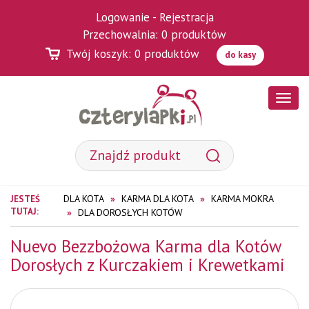
Logowanie
-
Rejestracja
Przechowalnia:
0
produktów
Twój koszyk:
0
produktów
do kasy
Poka
menu
DLA KOTA
KARMA DLA KOTA
KARMA MOKRA
JESTEŚ
TUTAJ:
DLA DOROSŁYCH KOTÓW
Nuevo Bezzbożowa Karma dla Kotów
Dorosłych z Kurczakiem i Krewetkami