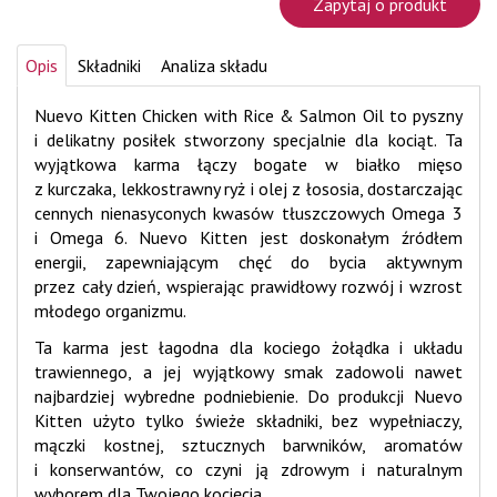
Zapytaj o produkt
Opis
Składniki
Analiza składu
Nuevo Kitten Chicken with Rice & Salmon Oil to pyszny
i delikatny posiłek stworzony specjalnie dla kociąt. Ta
wyjątkowa karma łączy bogate w białko mięso
z kurczaka, lekkostrawny ryż i olej z łososia, dostarczając
cennych nienasyconych kwasów tłuszczowych Omega 3
i Omega 6. Nuevo Kitten jest doskonałym źródłem
energii, zapewniającym chęć do bycia aktywnym
przez cały dzień, wspierając prawidłowy rozwój i wzrost
młodego organizmu.
Ta karma jest łagodna dla kociego żołądka i układu
trawiennego, a jej wyjątkowy smak zadowoli nawet
najbardziej wybredne podniebienie. Do produkcji Nuevo
Kitten użyto tylko świeże składniki, bez wypełniaczy,
mączki kostnej, sztucznych barwników, aromatów
i konserwantów, co czyni ją zdrowym i naturalnym
wyborem dla Twojego kocięcia.