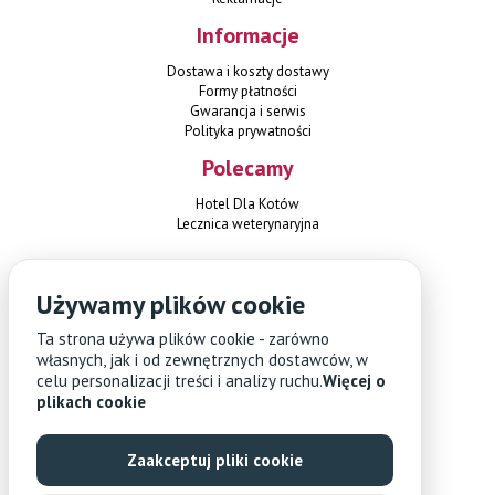
Informacje
Dostawa i koszty dostawy
Formy płatności
Gwarancja i serwis
Polityka prywatności
Polecamy
Hotel Dla Kotów
Lecznica weterynaryjna
Kontakt
Używamy plików cookie
Czterylapki.pl
Ta strona używa plików cookie - zarówno
ul. Herbsta 1
02-784 Warszawa
własnych, jak i od zewnętrznych dostawców, w
+48 451 108 689
celu personalizacji treści i analizy ruchu.
Więcej o
sklep@czterylapki.pl
plikach cookie
Zaakceptuj pliki cookie