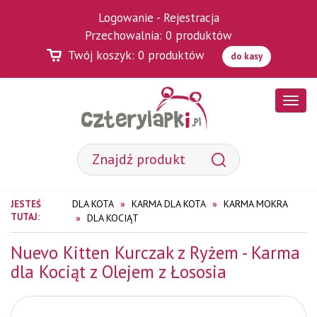
Logowanie
-
Rejestracja
Przechowalnia:
0
produktów
Twój koszyk:
0
produktów
do kasy
Poka
menu
DLA KOTA
KARMA DLA KOTA
KARMA MOKRA
JESTEŚ
TUTAJ:
DLA KOCIĄT
Nuevo Kitten Kurczak z Ryżem - Karma
dla Kociąt z Olejem z Łososia