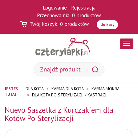
Logowanie
-
Rejestracja
Przechowalnia:
0
produktów
Twój koszyk:
0
produktów
do kasy
Poka
menu
DLA KOTA
KARMA DLA KOTA
KARMA MOKRA
JESTEŚ
TUTAJ:
DLA KOTA PO STERYLIZACJI / KASTRACJI
Nuevo Saszetka z Kurczakiem dla
Kotów Po Sterylizacji