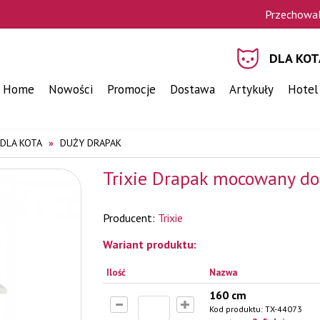
Przechowal
DLA KOT
Home
Nowości
Promocje
Dostawa
Artykuły
Hotel
DLA KOTA
DUŻY DRAPAK
Trixie Drapak mocowany do 
Producent:
Trixie
Wariant produktu:
Ilość
Nazwa
160 cm
Kod produktu:
TX-44073