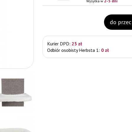
2-5 dni
Wysyłka w
do prze
Kurier DPD:
25 zł
Odbiór osobisty Herbsta 1:
0 zł