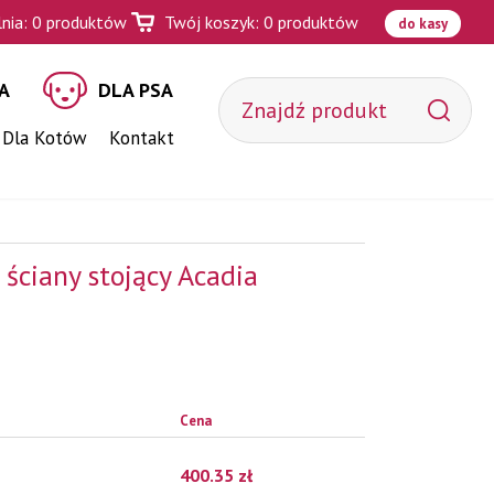
nia:
0
produktów
Twój koszyk:
0
produktów
do kasy
A
DLA PSA
 Dla Kotów
Kontakt
ściany stojący Acadia
Cena
400.35
zł