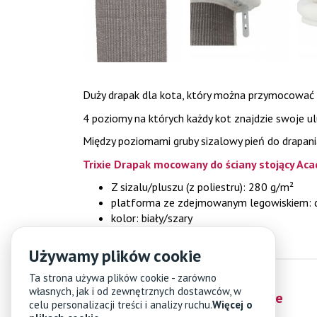
Duży drapak dla kota, który można przymocować d
4 poziomy na których każdy kot znajdzie swoje u
Między poziomami gruby sizalowy pień do drapani
Trixie Drapak mocowany do ściany stojący Aca
Z sizalu/pluszu (z poliestru): 280 g/m²
platforma ze zdejmowanym legowiskiem: d
kolor: biały/szary
Używamy plików cookie
Ta strona używa plików cookie - zarówno
własnych, jak i od zewnętrznych dostawców, w
Obsługa klienta
Informacje
celu personalizacji treści i analizy ruchu.
Więcej o