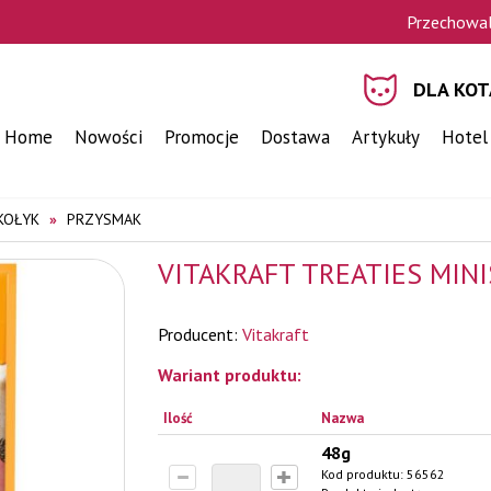
Przechowal
DLA KOT
Home
Nowości
Promocje
Dostawa
Artykuły
Hotel
KOŁYK
PRZYSMAK
VITAKRAFT TREATIES MINI
Producent:
Vitakraft
Wariant produktu:
Ilość
Nazwa
48g
Kod produktu:
56562