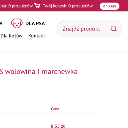
nia:
0
produktów
Twój koszyk:
0
produktów
do kasy
A
DLA PSA
 Dla Kotów
Kontakt
S wołowina i marchewka
Cena
8.35
zł